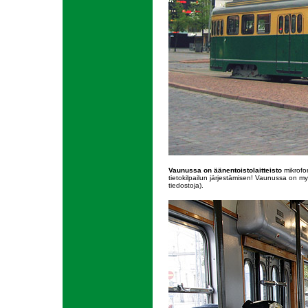
Vaunussa on äänentoistolaitteisto
mikrofon
tietokilpailun järjestämisen! Vaunussa on myös
tiedostoja).