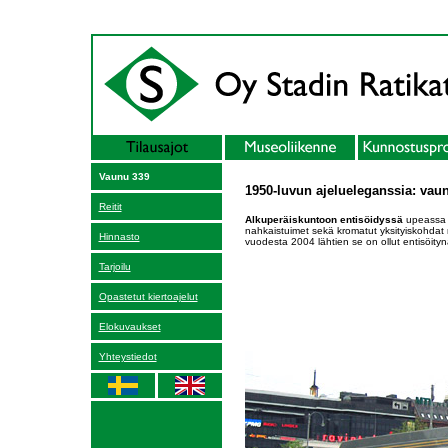
Vaunu 339
1950-luvun ajelueleganssia: vau
Reitit
Alkuperäiskuntoon entisöidyssä
upeassa k
nahkaistuimet sekä kromatut yksityiskohdat 
Hinnasto
vuodesta 2004 lähtien se on ollut entisöityn
Tarjoilu
Opastetut kiertoajelut
Elokuvaukset
Yhteystiedot