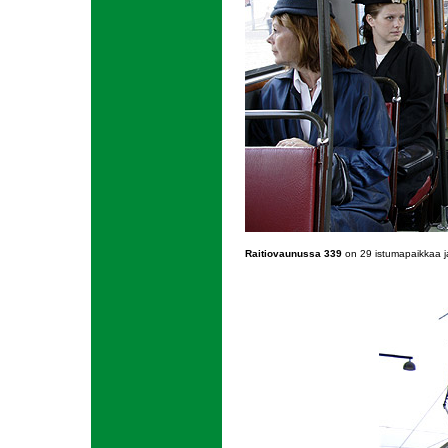
Raitiovaunussa 339
on 29 istumapaikkaa ja 